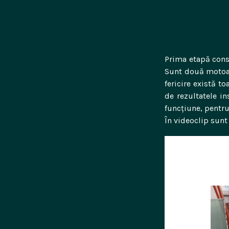
Skip
to
content
Prima etapă const
Sunt două motoare
fericire există 
de rezultatele i
funcțiune, pentru
În videoclip sunt 