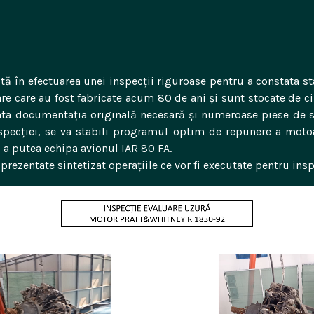
ă în efectuarea unei inspecții riguroase pentru a constata st
 care au fost fabricate acum 80 de ani și sunt stocate de ci
toata documentația originală necesară și numeroase piese de s
nspecției, se va stabili programul optim de repunere a motoa
 a putea echipa avionul IAR 80 FA.
prezentate sintetizat operațiile ce vor fi executate pentru insp
Video
Player