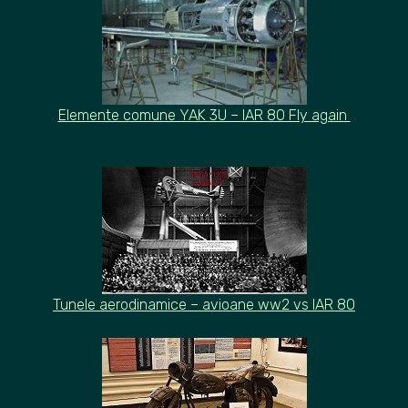
Elemente comune YAK 3U – IAR 80 Fly again
Tunele aerodinamice – avioane ww2 vs IAR 80