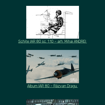
Schițe IAR 80 sc. 1:10 – arh. Mihai ANDREI
Album IAR 80 – Răzvan Dragu