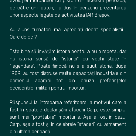
evoluției motoarelor cu piston din această perioadă,
de către unii autori, a dus în derizoriu prezentarea
unor aspecte legate de activitatea IAR Brașov.
Au ajuns turnătorii mai apreciați decât specialiștii !
Oare de ce ?
Este bine să învățăm istoria pentru a nu o repeta, dar
nu istoria scrisă de “istorici” cu vechi state în
“legendare”. Poate fiindcă nu s-a stiut istoria, dupa
1989, au fost distruse multe capacități industriale din
domeniul apărării tot din cauza preferințelor
decidenților militari pentru importuri.
Răspunsul la întrebarea referitoare la motivul care a
fost în spatele declanșării afacerii Carp, este simplu:
sunt mai “profitabile” importurile. Așa a fost în cazul
Carp, așa a fost și in celebrele “afaceri” cu armament
din ultima perioadă.