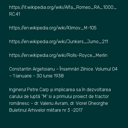
https://it.wikipedia.org/wiki/Alfa_Romeo_RA_1000_
RC.41
https://en.wikipedia.org/wiki/Klimov_M-105
https://en.wikipedia.org/wiki/Junkers_Jumo_211
https://en.wikipedia.org/wiki/Rolls-Royce_Merlin
Constantin Argetoianu – Însemnări Zilnice. Volumul 04
– 1 Ianuarie – 30 Iunie 1938
Inginerul Petre Carp și implicarea sa în dezvoltarea
carului de luptă “M’ si a primului proiect de tractor
românesc – dr. Valeriu Avram, dr. Viorel Gheorghe
Buletinul Arhivelor militare nr 3 -2017