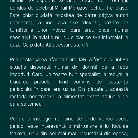
Biroului 2- espectiv Serviciul Secret de informații,
condus de celebrul Mihail Moruzov, cel cu trei clase.
Este chiar ciudată folosirea de către câțiva autori
consacrați, a unor așa zise “dovezi”, bazate pe
turnătoriile unor indivizi care erau orice, numai
specialiști în aviatie nu. Nu e clar ce s-a întămplat în
cazul Carp datorită acestui sistem ?
Prin declanșarea afacerii Carp, IAR a fost dusă într-o
situație disperată numai din dorință de a face
importuri. Carp, un foarte bun specialist, a recurs la
trucarea probelor, fiind convins de existența
pericolului în care era uzina. Din păcate , această
metodă neortodoxă, a alimentat exact acțiunile de
care se temea.
Pentru a înțelege mai bine de unde venea acest
pericol, este interesantă o mărturisire a lui Nicolae
Malaxa, unul din cei mai mari industriași din epocă,