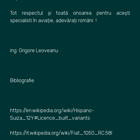
Tot respectul și toată onoarea pentru acești
specialisti în aviație, adevărați români !
ing. Grigore Leoveanu
Bibliografie
https://en.wikipedia.org/wiki/Hispano-
Suiza_12Y#Licence_built_variants
https://it.wikipedia.org/wiki/Fiat_1050_RC.58I