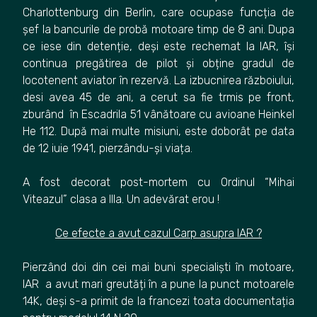
Charlottenburg din Berlin, care ocupase funcția de
șef la bancurile de probă motoare timp de 8 ani. Dupa
ce iese din detenție, deși este rechemat la IAR, își
continua pregătirea de pilot și obține gradul de
locotenent aviator în rezervă. La izbucnirea războiului,
desi avea 45 de ani, a cerut sa fie trmis pe front,
zburând în Escadrila 51 vânătoare cu avioane Heinkel
He 112. După mai multe misiuni, este doborât pe data
de 12 iuie 1941, pierzându-și viața.
A fost decorat post-mortem cu Ordinul “Mihai
Viteazul” clasa a IIIa. Un adevărat erou !
Ce efecte a avut cazul Carp asupra IAR ?
Pierzând doi din cei mai buni specialiști în motoare,
IAR a avut mari greutăți în a pune la punct motoarele
14K, deși s-a primit de la francezi toata documentația