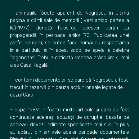
– afirmațiile făcute aparent de Negrescu în ultima
pagina a cărtii sale de memorii ( vezi articol partea a
IIa)-1977), denotă folosirea acestei lucrări ca
propagandă în perioada anilor ’70. Publicarea unei
astfel de cărți, se putea face numai cu respectarea
liniei partidului și în acest scop, se apela la celebra
“legendare”. Trebuia criticată vechea orânduire și mai
ales Casa Regală.
– conform documentelor, se pare că Negrescu a fost
trecut în rezervă din cauza acțiunilor sale legate de
cazul Carp
– după 1989, în foarte multe articole și cărți au fost
continuate aceleași acuzații de corupție, bazate pe
aceleași dovezi indirecte specificate mai sus. În plus
au apărut din arhivele acelei perioade documentele