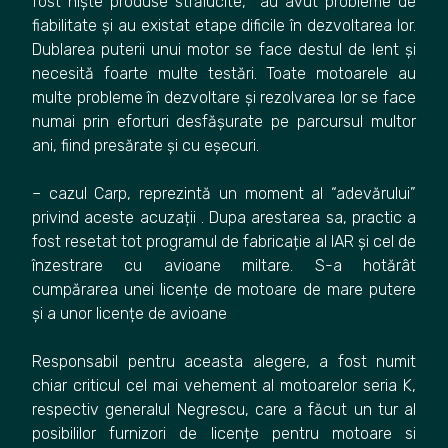
fost niște produse strălucite, au avut probleme de
fiabilitate și au existat etape dificile în dezvoltarea lor.
Dublarea puterii unui motor se face destul de lent și
necesită foarte multe testări. Toate motoarele au
multe probleme în dezvoltare și rezolvarea lor se face
numai prin eforturi desfășurate pe parcursul multor
ani, fiind presărate și cu eșecuri.
– cazul Carp, reprezintă un moment al “adevărului”
privind aceste acuzații . Dupa arestarea sa, practic a
fost resetat tot programul de fabricație al IAR și cel de
înzestrare cu avioane miltare. S-a hotărât
cumpărarea unei licențe de motoare de mare putere
și a unor licențe de avioane
Responsabil pentru aceasta alegere, a fost numit
chiar criticul cel mai vehement al motoarelor seria K,
respectiv generalul Negrescu, care a făcut un tur al
posibililor furnizori de licențe pentru motoare si