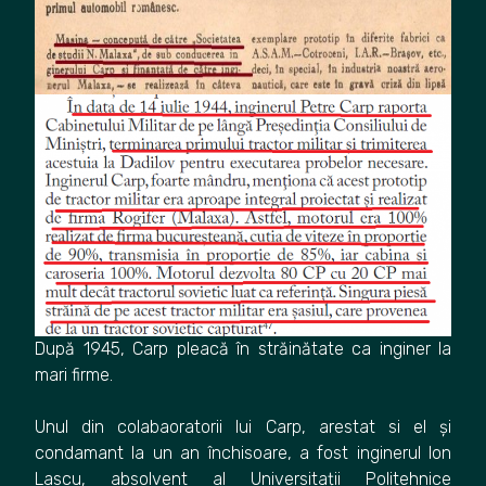
După 1945, Carp pleacă în străinătate ca inginer la
mari firme.
Unul din colabaoratorii lui Carp, arestat si el și
condamant la un an închisoare, a fost inginerul Ion
Lascu, absolvent al Universitații Politehnice