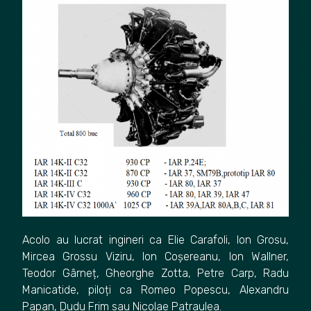
Acolo au lucrat ingineri ca Elie Carafoli, Ion Grosu,
Mircea Grossu Viziru, Ion Coșereanu, Ion Wallner,
Teodor Gârneț, Gheorghe Zotta, Petre Carp, Radu
Manicatide, piloți ca Romeo Popescu, Alexandru
Papan, Dudu Frim sau Nicolae Patraulea.