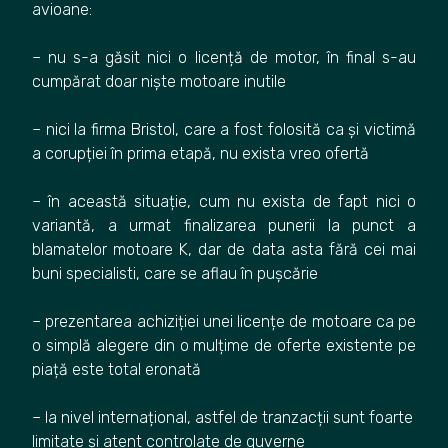
avioane:
– nu s-a găsit nici o licență de motor, în final s-au
cumpărat doar niște motoare inutile
– nici la firma Bristol, care a fost folosită ca și victimă
a corupției în prima etapă, nu exista vreo ofertă
– în această situație, cum nu exista de fapt nici o
variantă, a urmat finalizarea punerii la punct a
blamatelor motoare K, dar de data asta fără cei mai
buni specialisti, care se aflau în pușcărie
– prezentarea achiziției unei licențe de motoare ca pe
o simplă alegere din o mulțime de oferte existente pe
piață este total eronată
– la nivel internațional, astfel de tranzacții sunt foarte
limitate și atent controlate de guverne