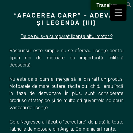
Skip
Translate »
to
“AFACEREA CARP” – ADEVĂR
content
ȘI LEGENDĂ (III)
De ce nu s-a cumpărat licența altui motor ?
Răspunsul este simplu: nu se ofereau licențe pentru
tipuri noi de motoare cu importanță militară
deosebită.
Nu este ca și cum ai merge să iei din raft un produs.
Motoarele de mare putere, răcite cu lichid, erau încă
în faza de dezvoltare. În plus, sunt considerate
produse strategice și de multe ori guvernele se opun
vânzării de licențe.
Gen. Negrescu a făcut o “cercetare” de piață la toate
fabricile de motoare din Anglia, Germania și Franța.