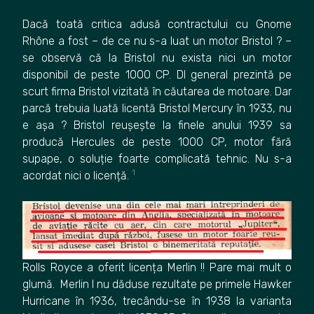
Dacă toată critica adusă contractului cu Gnome
Rhône a fost – de ce nu s-a luat un motor Bristol ? –
se observă că la Bristol nu exista nici un motor
disponibil de peste 1000 CP. Dl general prezintă pe
scurt firma Bristol vizitată în căutarea de motoare. Dar
parcă trebuia luată licentă Bristol Mercury în 1933, nu
e așa ? Bristol reușește la finele anului 1939 sa
producă Hercules de peste 1000 CP, motor fără
supape, o soluție foarte complicată tehnic. Nu s-a
1
acordat nici o licență.
Rolls Royce a oferit licența Merlin !! Pare mai mult o
glumă. Merlin I nu dăduse rezultate pe primele Hawker
Hurricane în 1936, trecându-se în 1938 la varianta