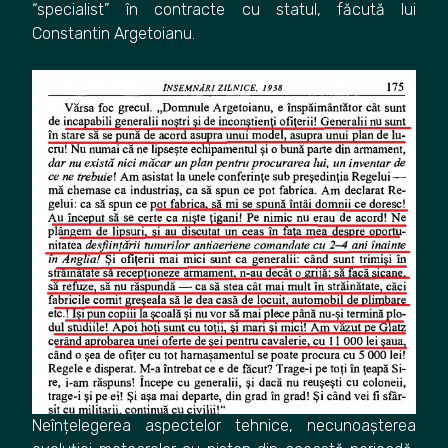
“specialist” în contracte cu statul, făcută lui
Constantin Argetoianu.
Neînțelegerea aspectelor tehnice, necunoașterea