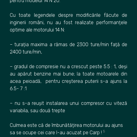
pentru modelul 14 N 20.
Cu toate legendele despre modificările făcute de
inginerii români, nu au fost realizate performanțele
optime ale motorului 14 N:
– turația maxima a rămas de 2300 ture/min față de
2400 ture/min,
– gradul de compresie nu a crescut peste 5.5 : 1, deși
au apărut benzine mai bune; la toate motoarele din
acea peioadă, pentru creșterea puterii s-a ajuns la
6.5- 7 :1
– nu s-a reușit instalarea unui compresor cu viteză
variabila, sau două trepte
Culmea este că de îmbunătățirea motorului au ajuns
5
sa se ocupe cei care l-au acuzat pe Carp !