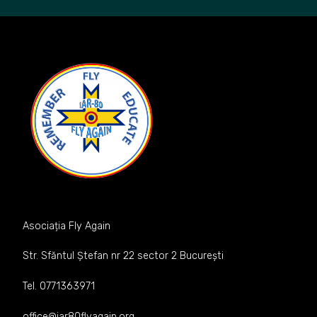
Asociația Fly Again
Str. Sfăntul Ștefan nr 22 sector 2 București
Tel. 0771363971
office@iar80flyagain.org