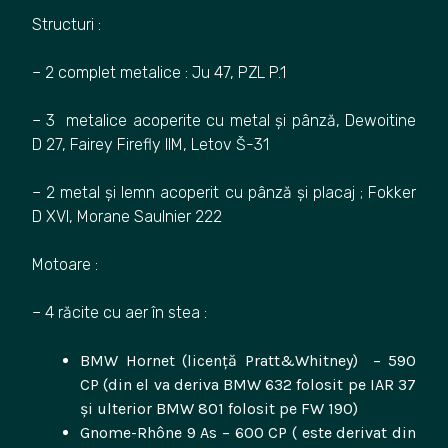
Structuri :
– 2 complet metalice : Ju 47, PZL P.1
– 3 metalice acoperite cu metal și pânză, Dewoitine
D 27, Fairey Firefly IIM, Letov Š-31
– 2 metal și lemn acoperit cu pânză și placaj ; Fokker
D XVI, Morane Saulnier 222
Motoare :
– 4 răcite cu aer în stea :
BMW Hornet (licență Pratt&Whitney) – 590
CP (din el va deriva BMW 632 folosit pe IAR 37
și ulterior BMW 801 folosit pe FW 190)
Gnome-Rhône 9 As – 600 CP ( este derivat din