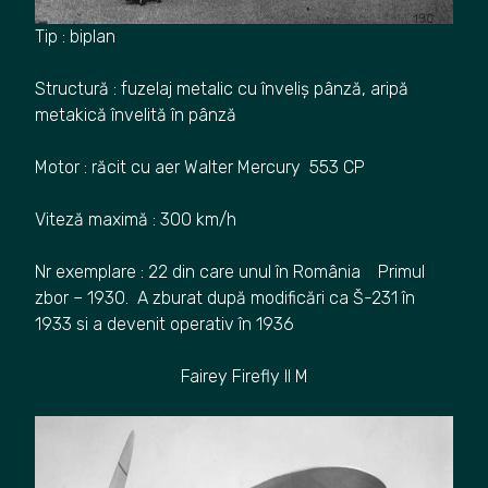
Tip : biplan
Structură : fuzelaj metalic cu înveliș pânză, aripă
metakică învelită în pânză
Motor : răcit cu aer Walter Mercury 553 CP
Viteză maximă : 300 km/h
Nr exemplare : 22 din care unul în România Primul
zbor – 1930. A zburat după modificări ca Š-231 în
1933 si a devenit operativ în 1936
Fairey Firefly II M