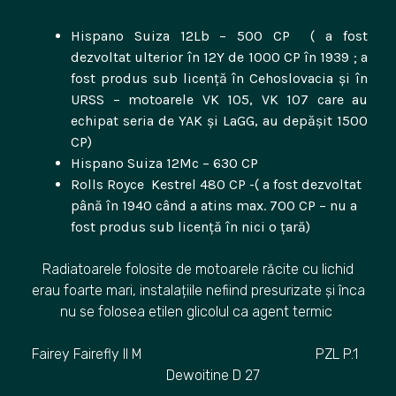
Hispano Suiza 12Lb – 500 CP ( a fost
dezvoltat ulterior în 12Y de 1000 CP în 1939 ; a
fost produs sub licență în Cehoslovacia și în
URSS – motoarele VK 105, VK 107 care au
echipat seria de YAK și LaGG, au depășit 1500
CP)
Hispano Suiza 12Mc – 630 CP
Rolls Royce Kestrel 480 CP -( a fost dezvoltat
până în 1940 când a atins max. 700 CP – nu a
fost produs sub licență în nici o țară)
Radiatoarele folosite de motoarele răcite cu lichid
erau foarte mari, instalațiile nefiind presurizate și înca
nu se folosea etilen glicolul ca agent termic
Fairey Fairefly II M PZL P.1
Dewoitine D 27