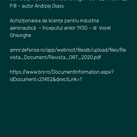
P.8 – autor Andrzej Glass
Achiziționarea de licențe pentru industria
aeronautică – începutul anilor 1930 – dr. Viorel
Gheorghe
amnr.defense.ro/app/webroot/fileslib/upload/files/Re
vista_Document/Revista_087_2020.pdf
https://www.bnr.ro/DocumentInformation.aspx?
idDocument=23452&directLink=1