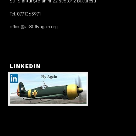
Str. Sfăntul Ștefan nr 22 sector 2 București
Tel. 0771363971
office@iar80flyagain.org
LINKEDIN