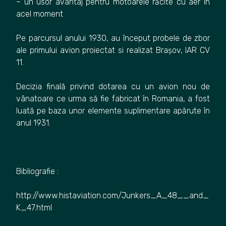
– un usor avantaj pentru motoarele răcite cu aer în
acel moment
Pe parcursul anului 1930, au început probele de zbor
ale primului avion proiectat si realizat Brașov, IAR CV
11.
Decizia finală privind dotarea cu un avion nou de
vânatoare ce urma să fie fabricat în Romania, a fost
luată pe baza unor elemente suplimentare apărute în
anul 1931.
Bibliografie :
http://www.histaviation.com/Junkers_A_48__and_
K_47.html