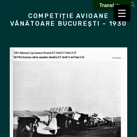
Skip
Translate »
to
COMPETIȚIE AVIOANE
content
VÂNĂTOARE BUCUREȘTI – 1930