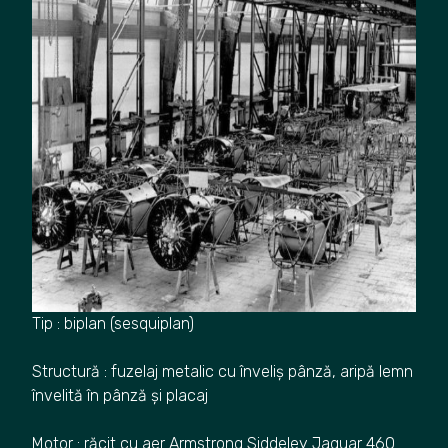
Tip : biplan (sesquiplan)
Structură : fuzelaj metalic cu înveliș pânză, aripă lemn
învelită în pânză și placaj
Motor : răcit cu aer Armstrong Siddeley Jaguar 460