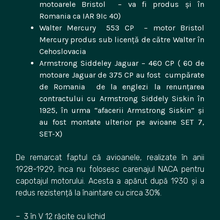
motoarele Bristol – va fi produs și în
Romania ca IAR 9Ic 40)
Walter Mercury 553 CP – motor Bristol
Mercury produs sub licență de către Walter în
Cehoslovacia
Armstrong Siddeley Jaguar – 460 CP ( 60 de
motoare Jaguar de 375 CP au fost cumpărate
de Romania de la englezi la renunțarea
contractului cu Armstrong Siddely Siskin în
1925, în urma “afacerii Armstrong Siskin” și
au fost montate ulterior pe avioane SET 7,
SET-X)
De remarcat faptul că avioanele, realizate în anii
1928-1929, înca nu folosesc carenajul NACA pentru
capotajul motorului. Acesta a apărut după 1930 și a
redus rezistență la înaintare cu circa 30%.
– 3 în V 12 răcite cu lichid