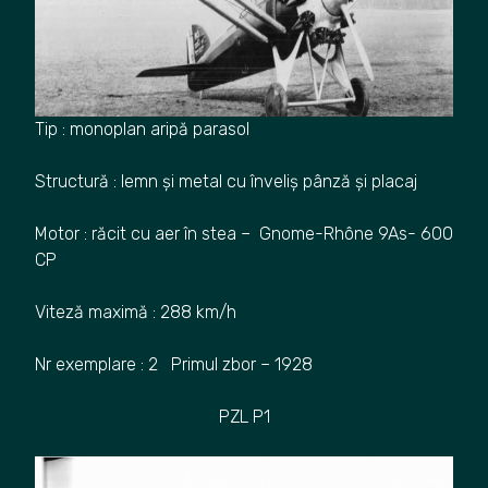
Tip : monoplan aripă parasol
Structură : lemn și metal cu înveliș pânză și placaj
Motor : răcit cu aer în stea – Gnome-Rhône 9As- 600
CP
Viteză maximă : 288 km/h
Nr exemplare : 2 Primul zbor – 1928
PZL P1