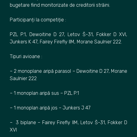
bugetare fiind monitorizate de creditorii străini.
Participanți la competiție :
PZL P.1, Dewoitine D 27, Letov Š-31, Fokker D XVI,
Junkers K 47, Fairey Firefly IIM, Morane Saulnier 222.
Tipuri avioane :
– 2 monoplane aripă parasol – Dewoitine D 27, Morane
Saulnier 222
– 1 monoplan aripă sus – PZL P.1
– 1 monoplan aripă jos – Junkers J 47
– 3 biplane – Fairey Firefly IIM, Letov Š-31, Fokker D
XVI