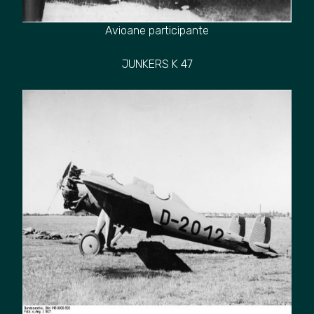
Avioane participante
JUNKERS K 47