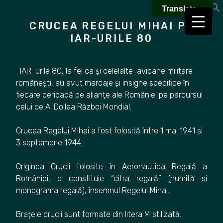
Skip
Translate »
to
CRUCEA REGELUI MIHAI PE
content
IAR-URILE 80
IAR-urile 80, la fel ca și celelalte avioane militare
românești, au avut marcaje și insigne specifice în
fiecare perioadă de alianțe ale României pe parcursul
celui de Al Doilea Război Mondial.
Crucea Regelui Mihai a fost folosită între 1 mai 1941 și
3 septembrie 1944.
Originea Crucii folosite în Aeronautica Regală a
României, o constituie “cifra regală” (numită si
monograma regală), însemnul Regelui Mihai.
Brațele crucii sunt formate din litera M stilizată.