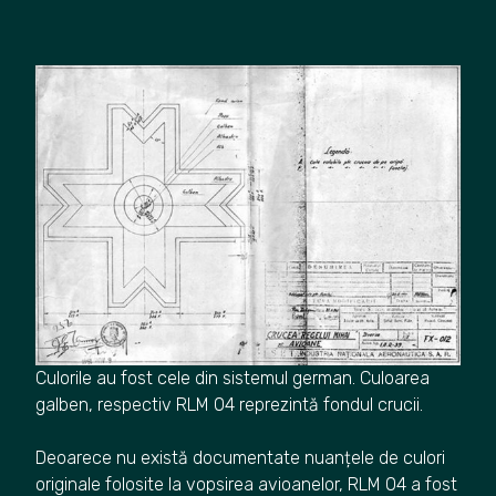
Culorile au fost cele din sistemul german. Culoarea
galben, respectiv RLM 04 reprezintă fondul crucii.
Deoarece nu există documentate nuanțele de culori
originale folosite la vopsirea avioanelor, RLM 04 a fost