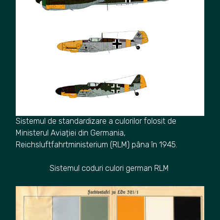
Sistemul de standardizare a culorilor folosit de
Ministerul Aviației din Germania,
Reichsluftfahrtministerium (RLM) pâna în 1945.
Sistemul coduri culori german RLM