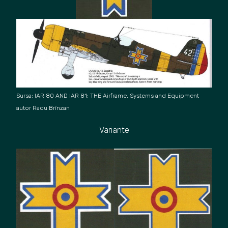
Sursa
:
IAR 80 AND
IAR 81: THE Airf
rame, Systems and Equipment
autor Radu Brînza
n
Variante