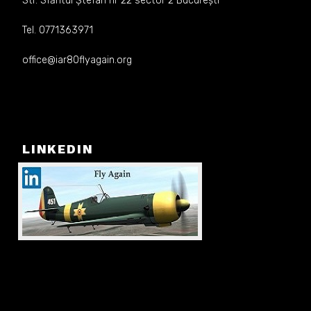
Str. Sfăntul Ștefan nr 22 sector 2 București
Tel. 0771363971
office@iar80flyagain.org
LINKEDIN