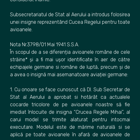
Subsecretariatul de Stat al Aerului a introdus folosirea
unei insigne reprezentând Cucea Regelui pentru toate
avioanele.
Nota Nr.3798/01 Mai 1941 S.S.A.
În scopul de a se diferenția avioanele române de cele
străine* și a fi mai ușor identificate în aer de către
echipajele germane si române de luptă, precum și de
a avea o insignă mai asemanatoare aviației germane:
1. Cu onoare se face cunoscut că Dl. Sub Secretar de
Stat al Aerului a aprobat si hotărât ca actualele
cocarde tricolore de pe avioanele noastre să fie
imediat înlocuite de insigna “Crucea Regele Mihai”, al
carui model se trimite alaturat pentru intocmai
executare. Modelul este de mărime naturală si se
aplică pe toate avioanele în afară de avioanele de