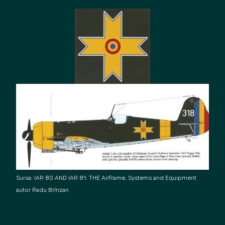
Sursa
:
IAR 8
0 AND IAR 81: THE Airframe, Syst
ems and Equipment
autor Radu Brînza
n