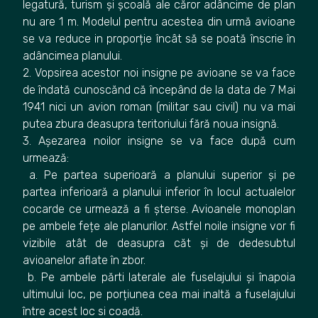
legatură, turism și școală ale căror adâncime de plan
nu are 1 m. Modelul pentru acestea din urmă avioane
se va reduce in proporție încât să se poată înscrie în
adâncimea planului.
2. Vopsirea acestor noi insigne pe avioane se va face
de îndată cunoscănd că începând de la data de 7 Mai
1941 nici un avion roman (militar sau civil) nu va mai
putea zbura deasupra teritoriului fără noua insignă.
3. Așezarea noilor insigne se va face după cum
urmează:
a. Pe partea superioară a planului superior și pe
partea inferioară a planului inferior în locul actualelor
cocarde ce urmează a fi șterse. Avioanele monoplan
pe ambele fețe ale planurilor. Astfel noile insigne vor fi
vizibile atât de deasupra căt și de dedesubtul
avioanelor aflate în zbor.
b. Pe ambele părti laterale ale fuselajului și înapoia
ultimului loc, pe porțiunea cea mai inaltă a fuselajului
între acest loc si coadă.