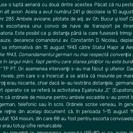
ţinuse o luptă aeriană cu două dintre acestea. Păcat că nu pes
 alt avion. Acela a avut numărul 241 şi decolase la 10 august în
nr. 283. Ambele avioane, pilotate de adj. av. Gh. Bucur şi Iosif 
ure escortarea unui convoi de nave de transport pe itiner
oria. Este posibil ca şi distanţa până la care fuseseră trimişi 
cauze, deoarece comandorul av. Constantin D. Nicolau, depla
 sa informativă din 15 august 1943 către Statul Major al Aeru
ulie 1943, Comandamentul german nu mai respectă convenţia sta
 în largul mării, fapt pentru care starea piloţilor nu este bun
”
TP PT. Ori asemenea intervenţii s-au mai făcut şi ulterior. Dar
 nivele, prin care s-a încercat a se arăta că misiunile pe ma
ţi erau riscante, chiar dacă le-au restrâns distanţele, germanii
rt operativ ce se referă la activitatea Eşalonului „E” (Eupatori
m că ordinele de misiune pentru ambele escadrile s-au primit î
rman, telefonic sau în scris. Ordinele scrise veneau, în gene
 se reţine din acelaşi document că, în perioada 1-15 august 1
tat 104 misiuni, din care 88 au fost pentru escorta convoaielo
 erau totuşi cifre remarcabile .
 au renunţat la amenajarea avionului IAR-80 şi ca avion 