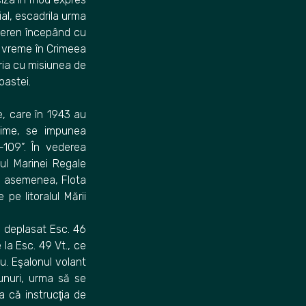
al, escadrila urma
l teren începând cu
tă vreme în Crimeea
ria cu misiunea de
oastei.
ce, care în 1943 au
itime, se impunea
-109”. În vederea
tul Marinei Regale
e asemenea, Flota
e litoralul Mării
 a deplasat Esc. 46
 la Esc. 49 Vt., ce
iu. Eşalonul volant
unuri, urma să se
a că instrucţia de