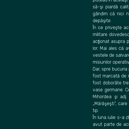
să-şi piardă cal
gândim că nici 
depăşite.
În ce priveşte ac
militare dovedesc
acţionat asupra pi
lor. Mai ales că 
vestele de salvar
misiunilor operat
Dar, spre bucuria 
fost marcată de un
fost doborâte tre
vase germane. Cei
Mihordea şi adj.
„Mărăşeşti”, care
tip.
În luna iulie s-a 
avut parte de acci