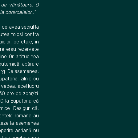
ă de vânătoare. O
ia convoaielor…”
 ce avea sediul la
utea folosi contra
elor, pe etaje, în
are erau rezervate
ne. Ori altitudinea
uternică apărare
larg. De asemenea,
atoria, zilnic cu
 vedea, acel lucru
0 ore de zbor/zi.
80 la Eupatoria că
mice. Desigur că,
mentele române au
eteze la asemenea
operire aeriană nu
rcat cu bombe avea