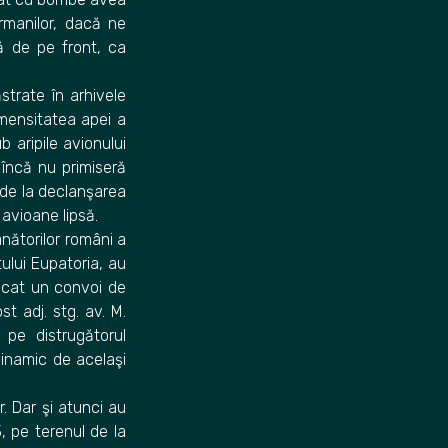
rmanilor, dacă ne
 de pe front, ca
strate în arhivele
imensitatea apei a
b aripile avionului
 încă nu primiseră
 de la declanşarea
avioane lipsă.
ânătorilor români a
tului Eupatoria, au
tacat un convoi de
t adj. stg. av. M.
 pe distrugătorul
 inamic de acelaşi
r. Dar şi atunci au
3, pe terenul de la