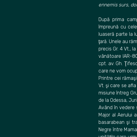
ennemis surs, don
După prima campa
împreună cu cele 
luaseră parte la l
ţară. Unele au răm
precis Gr. 4 Vt., l
vânătoare IAR-80
cpt. av. Gh. Ţifes
care ne vom ocupa 
Printre cei rămaşi
Vt. şi care se afl
misiune întreg Gr
de la Odessa, Juri
Având în vedere si
Major al Aerului a
basarabean şi tran
Negre între Mamai
unităţile care urm