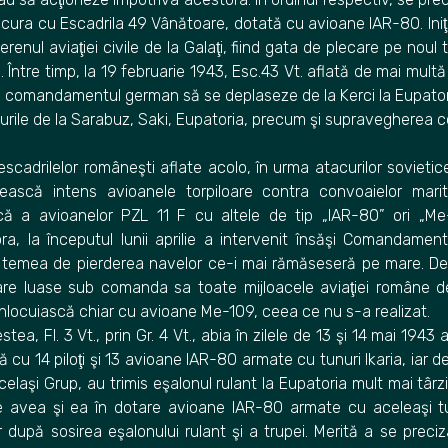
ncura cu Escadrila 49 Vânătoare, dotată cu avioane IAR-80. Iniţi
renul aviaţiei civile de la Galaţi, fiind gata de plecare pe nou
. Între timp, la 19 februarie 1943, Esc.43 Vt. aflată de mai mul
la comandamentul german să se deplaseze de la Kerci la Eupato
rile de la Sarabuz, Saki, Eupatoria, precum şi supravegherea c
i escadrilelor româneşti aflate acolo, în urma atacurilor sovieti
ească intens avioanele torpiloare contra convoaielor mar
ică a avioanelor PZL 11 F cu altele de tip „IAR-80” ori „Me
ra, la începutul lunii aprilie a intervenit însăşi Comandamen
temea de pierderea navelor ce-i mai rămăseseră pe mare. D
re luase sub comanda sa toate mijloacele aviaţiei române de p
 înlocuiască chiar cu avioane Me-109, ceea ce nu s-a realizat.
tea, Fl. 3 Vt., prin Gr. 4 Vt., abia în zilele de 13 şi 14 mai 1943
ă cu 14 piloţi şi 13 avioane IAR-80 armate cu tunuri Ikaria, iar de
elaşi Grup, au trimis eşalonul rulant la Eupatoria mult mai târz
are avea şi ea în dotare avioane IAR-80 armate cu aceleaşi t
 după sosirea eşalonului rulant şi a trupei. Merită a se preciz