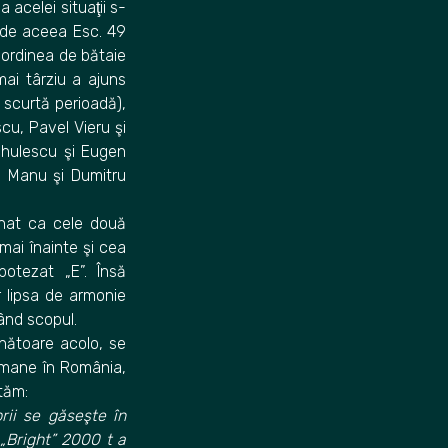
 acelei situaţii s-
i de aceea Esc. 49
t ordinea de bătaie
mai târziu a ajuns
 scurtă perioadă),
escu, Pavel Vieru şi
Ciuhulescu şi Eugen
u Manu şi Dumitru
ionat ca cele două
mai înainte şi cea
botezat „E”. Însă
 lipsa de armonie
ând scopul.
ânătoare acolo, se
rmane în România,
ităm:
rii se găseşte în
 „Bright” 2000 t a