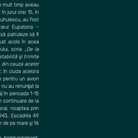
te mult timp aveau
 jurul orei 15, în
Ciuhulescu, au fost
arul Eupatoria –
să patruleze să fi
sat acolo în acea
lui, scria:
„De la
bilită şi trimite
ă din cauza acelor
, în ciuda acelora
re pentru un avion
 nu au renunţat la
a) în perioada 1-15
n continuare de la
ral, noaptea prin
943, Escadrila 49
r de pe mare şi 16
de bombardament,