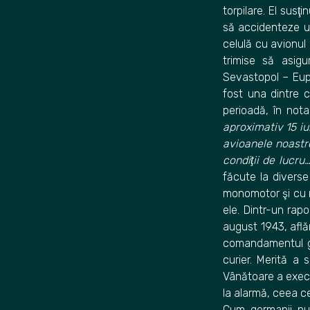
torpilare. El sus
să accidenteze un
celulă cu avionul 
trimise să asig
Sevastopol – Eupat
fost una dintre 
perioadă, în nota
aproximativ 15 i
avioanele noastre
condiţii de lucru…
făcute la diverse
monomotor şi cu ro
ele. Dintr-un rapo
august 1943, află
comandamentul ge
curier. Merită a
Vânătoare a execu
la alarmă, ceea ce
Cum germanii nu