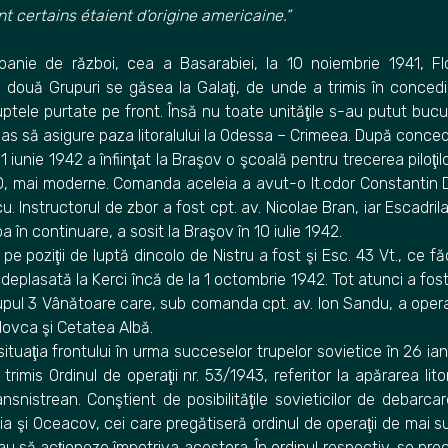
t certains étaient d’origine americaine.”
nie de război, cea a Basarabiei, la 10 noiembrie 1941, Fl
două Grupuri se găsea la Galaţi, de unde a trimis în concedi
uptele purtate pe front. Însă nu toate unităţile s-au putut bucu
as să asigure paza litoralului la Odessa – Crimeea. După concedii
a 1 iunie 1942 a înfiinţat la Braşov o şcoală pentru trecerea piloţ
, mai moderne.
Comanda aceleia a avut-o lt.cdor Constantin D
cu. Instructorul de zbor a fost cpt. av. Nicolae Bran, iar Escadr
în continuare, a sosit la Braşov în 10 iulie 1942.
 pe poziţii de luptă dincolo de Nistru a fost şi Esc. 43 Vt., ce fă
a deplasată la Kerci încă de la 1 octombrie 1942. Tot atunci a fos
upul 3 Vânătoare care, sub comanda cpt. av. Ion Sandu, a opera
lovca şi Cetatea Albă.
tuaţia frontului în urma succeselor trupelor sovietice în 26 ian
 trimis Ordinul de operaţii nr. 53/1943, referitor la apărarea lit
snistrean. Conştient de posibilităţile sovieticilor de debarcare
a şi Oceacov, cei care pregătiseră ordinul de operaţii de mai s
au să acţioneze împotriva acestora. În ordinul respectiv, se pre