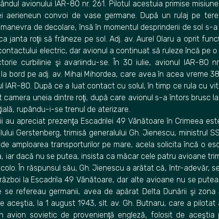
ândul avionului IAR-80 nr. 261. Pilotul acestuia primise misiune
ei aerieneun convoi de vase germane. După un rulaj pe tere
 manevra de decolare, însă în momentul desprinderii de sol s-a
 janta roţii să frâneze pe sol. Adj. av. Aurel Olaru a oprit fun
contactului electric, dar avionul a continuat să ruleze încă pe o
ctorie curbilinie şi avariindu-se. În 30 iulie, avionul IAR-80 n
la bord pe adj. av. Mihai Mihordea, care avea în acea vreme 38
 IAR-80. După ce a luat contact cu solul, în timp ce rula cu vit
 camera uneia dintre roţi, după care avionul s-a întors brusc l
iţială, rupându-i-se trenul de aterizare.
i au apreciat prezenţa Escadrilei 49 Vânătoare în Crimeea est
ului Gerstenberg, trimisă generalului Gh. Jienescu, ministrul SSA,
t de amploarea transporturilor pe mare, acela solicita încă o es
, iar dacă nu se putea, insista ca măcar cele patru avioane tri
colo. În răspunsul său, Gh. Jienescu a arătat că, într-adevăr, se 
război la Escadrila 49 Vânătoare, dar alte avioane nu se putea
are se refereau germanii, avea de apărat Delta Dunării şi zona 
 pe aceştia, la 1 august 1943, slt. av. Gh. Butnaru, care a pilotat
n avion sovietic de provenienţă engleză, folosit de aceştia 