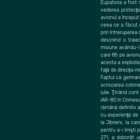
Eupatoria a fost r
vederea protecţi
avionul a început
ceea ce a făcut ca
prin întreruperea 
descriind o traie
misiune avându-l 
care 85 pe avionul
acesta a explodat
faţă de direcţia in
Faptul că germani
scrisoarea colonel
iulie. Ţinând con
IAR-80 în Crimeea
rămână definitiv a
cu experienţă de 
la Jibrieni, la c
pentru a-i linişti
271, a doborât u