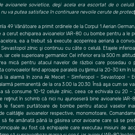
e avioanele sovietice, deşi acela era escortat de o celul
 nu va putea satisface în continuare nevoile cerute de protecţ
ila 49 Vânătoare a primit ordinele de la Corpul 1 Aerian German,
e a cerut echiparea avioanelor IAR-80 cu bombe pentru a le p
acelora, ea a trebuit să execute acoperirea aeriană a convoai
evastopol zilnic şi continuu cu câte o celulă. Etajele inferio
, iar cele superioare germanilor. Cel inferior era la 500 m altitudi
ea mică pentru atacul navelor de război care posedau o p
uta convoaielor fiind aproape paralelă cu ţărmul la 20-30 km în 
nă la alarmă în zona Ak Mecet – Simferopol – Sevastopol – Eup
 alarmă permanentă de la ora 3.00 la 20.30. Însă aşa cum se va
ma să consume 10-12 celule zilnic, ceea ce echivala cu 20 – 3
e reţinut în schimb că nici nu ajunseseră bine avioanele IAR-
ă le facem purtătoare de bombe pentru atacul vaselor ina
de calităţile avioanelor respective, monomotoare, Comanda
 să fie amânată până la găsirea unor avioane care să se pr
 principale au fost că echipajele care executau misiuni de ac
 timp să supravegheze marea şi cerul, iar avionul IAR-80 încă