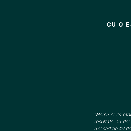
Skip
to
content
CU O 
“Meme si ils et
résultats au des
d’escadron 49 de 