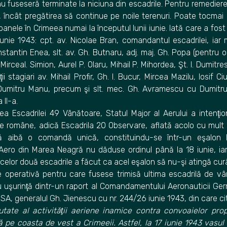
 nu fuseseră terminate la niciuna din escadrile. Pentru remedierea
, încât pregătirea să continue pe noile terenuri. Poate tocma
oanele în Crimeea numai la începutul lunii iunie. Iată care a fos
nie 1943: cpt. av. Nicolae Bran, comandantul escadrilei, iar 
stantin Enea, slt. av. Gh. Butnaru, adj. maj. Gh. Popa (pentru o
 MirceaI. Simion, Aurel P. Olaru, Mihail P. Mihordea, Şt. I. Dumitr
ii stagiari av. Mihail Profir, Gh. I. Bucur, Mircea Mazilu, Iosif 
 Dumitru Manu, precum şi slt. mec. Gh. Avramescu cu Dumitr
 II-a.
ea Escadrilei 49 Vânătoare, Statul Major al Aerului a intenţ
ce române, adică Escadrila 20 Observare, aflată acolo cu mult 
să aibă o comandă unică, constituindu-se într-un eşalon 
ro din Marea Neagră nu dăduse ordinul până la 18 iunie, iar
 celor două escadrile a făcut ca acel eşalon să nu-şi atingă cur
e operativă pentru care fusese trimisă ultima escadrilă de v
 uşurinţă dintr-un raport al Comandamentului Aeronauticii Ge
 SSA, generalul Gh. Jienescu cu nr. 244/26 iunie 1943, din care c
utate al activităţii aeriene inamice contra convoaielor prop
pe coasta de vest a Crimeeii. Astfel, la 17 iunie 1943 vasul