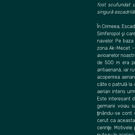
fost scufundat d
singură escadrilă
În Crimeea, Escadr
Simferopol şi car
navelor. Pe baza 
zona Ak-Mecet – S
avioanelor noastre
de 500 m era pr
antiaeriană, iar r
acoperirea aeria
câte o patrulă la
aerian intens ur
Este interesant d
germanii voiau s
ţinându-se cont 
cerut ca aceasta
cerinţe. Motivele
puteau în acelaşi