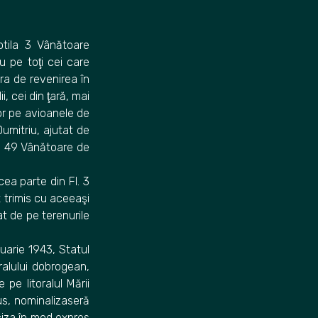
otila 3 Vânătoare
u pe toţi cei care
ra de revenirea în
, cei din ţară, mai
ilor pe avioanele de
umitriu, ajutat de
ila 49 Vânătoare de
cea parte din Fl. 3
t trimis cu aceeaşi
t de pe terenurile
uarie 1943, Statul
oralului dobrogean,
 pe litoralul Mării
us, nominalizaseră
ciza în mod expres