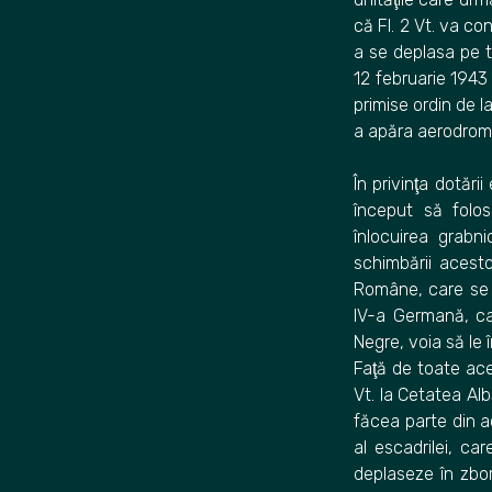
că Fl. 2 Vt. va co
a se deplasa pe te
12 februarie 1943 
primise ordin de 
a apăra aerodromu
În privinţa dotări
început să folos
înlocuirea grabn
schimbării acesto
Române, care se 
IV-a Germană, ca
Negre, voia să le
Faţă de toate aces
Vt. la Cetatea Alb
făcea parte din ac
al escadrilei, c
deplaseze în zbor