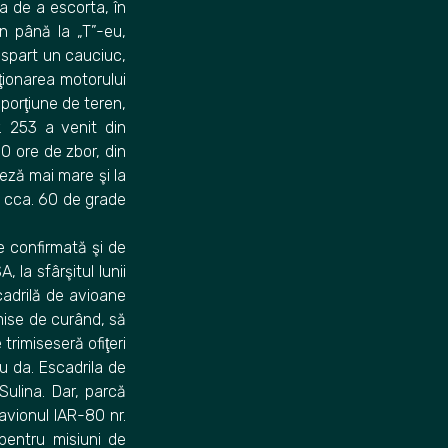
a de a escorta, în
n până la „T”-eu,
 spart un cauciuc,
cţionarea motorului
 porţiune de teren,
r. 253 a venit din
0 ore de zbor, din
eză mai mare şi la
a cca. 60 de grade
e confirmată şi de
 la sfârşitul lunii
cadrilă de avioane
mise de curând, să
trimiseseră ofiţeri
u da. Escadrila de
Sulina. Dar, parcă
 avionul IAR-80 nr.
pentru misiuni de