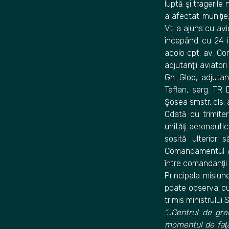
luptă şi tragerile
a afectat muniţie
Vt. a ajuns cu avi
începând cu 24 iu
acolo cpt. av. Con
adjutanţii aviatori
Gh. Glod, adjutanţ
Taflan, serg. TR
Şosea smstr. cls. a
Odată cu trimiter
unităţi aeronauti
sosită ulterior 
Comandamentul Ae
între comandanţii
Principala misiun
poate observa cu
trimis ministrului
“…Centrul de gre
momentul de faţă 