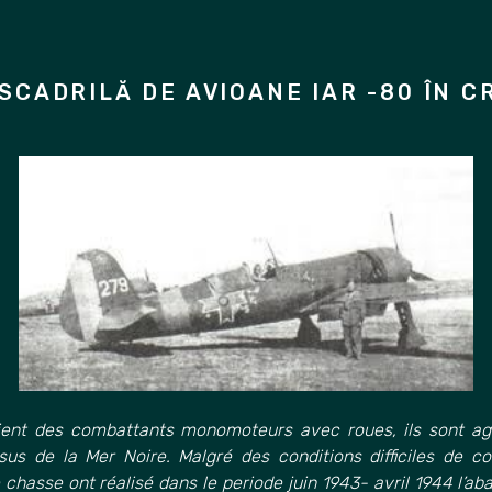
ESCADRILĂ DE AVIOANE IAR -80 ÎN C
aient des combattants monomoteurs avec roues, ils son
t ag
sus de la Mer Noire. Malgré des conditions difficiles de co
chasse ont réalisé dans le periode juin 1943- avril 1944 l’ab