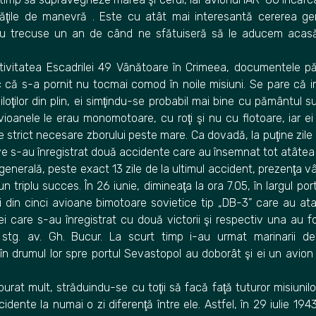
ităţile de manevră . Este cu atât mai interesantă cererea ge
nu trecuse un an de când ne sfătuiseră să le aducem acasă
tivitatea Escadrilei 49 Vânătoare în Crimeea, documentele pă
 că s-a pornit nu tocmai comod în noile misiuni. Se pare că 
loţilor din plin, ei simţindu-se probabil mai bine cu pământul su
avioanele le erau monomotoare, cu roţi şi nu cu flotoare, iar ei
e strict necesare zborului peste mare. Ca dovadă, la puţine zile
ive s-au înregistrat două accidente care au însemnat tot atâtea 
generală, peste exact 13 zile de la ultimul accident, prezenţa v
 triplu succes. În 26 iunie, dimineaţa la ora 7.05, în largul por
i din cinci avioane bimotoare sovietice tip „DB-3” care au a
 care s-au înregistrat cu două victorii şi respectiv una au fos
 stg. av. Gh. Bucur. La scurt timp i-au urmat marinarii de
 în drumul lor spre portul Sevastopol au doborât şi ei un avion
zburat mult, străduindu-se cu toţii să facă faţă tuturor misiunilo
dente la numai o zi diferenţă între ele. Astfel, în 29 iulie 194