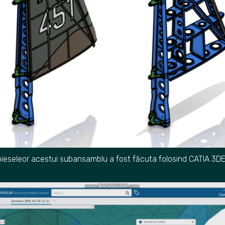
ieseleor acestui subansamblu a fost făcuta folosind CATIA 