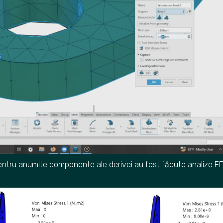
ntru anumite componente ale derivei au fost făcute analize F