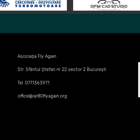
Asociația Fly Again
Str. Sfăntul Ștefan nr 22 sector 2 București
Tel. 0771363971
office@iar80flyagain.org