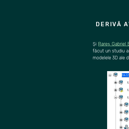
Skip
to
content
DERIVĂ A
Și
Rareș Gabriel
făcut un studiu a
modelele 3D ale de