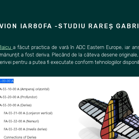
VION IAR80FA -STUDIU RAREȘ GABR
 Baicu
a făcut practica de vară în
ADC Eastern Europe
, iar a
mănunțit a fost deriva. Plecând de la câteva desene originale
rivei pentru a putea fi executate conform tehnologiilor disponib