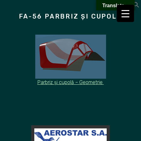
Skip
Translate »
to
FA-56 PARBRIZ ȘI CUPOLA
content
Parbriz și cupolă – Geometrie