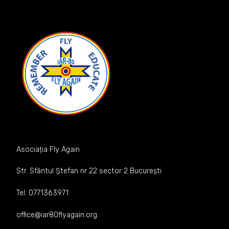
Asociația Fly Again
Str. Sfăntul Ștefan nr 22 sector 2 București
Tel. 0771363971
office@iar80flyagain.org