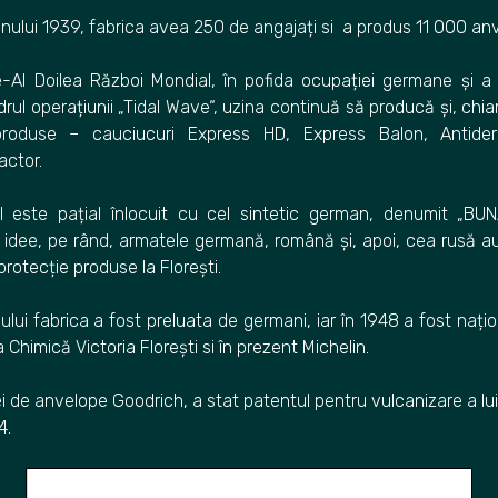
 anului 1939, fabrica avea 250 de angajați si a produs 11 000 an
e-Al Doilea Război Mondial, în pofida ocupației germane și a a
ul operațiunii „Tidal Wave“, uzina continuă să producă și, chiar
roduse – cauciucuri Express HD, Express Balon, Antider
actor.
l este pațial înlocuit cu cel sintetic german, denumit „BU
Ca idee, pe rând, armatele germană, română și, apoi, cea rusă au
 protecție produse la Florești.
ului fabrica a fost preluata de germani, iar în 1948 a fost nați
 Chimică Victoria Florești si în prezent Michelin.
i de anvelope Goodrich, a stat patentul pentru vulcanizare a lu
4.