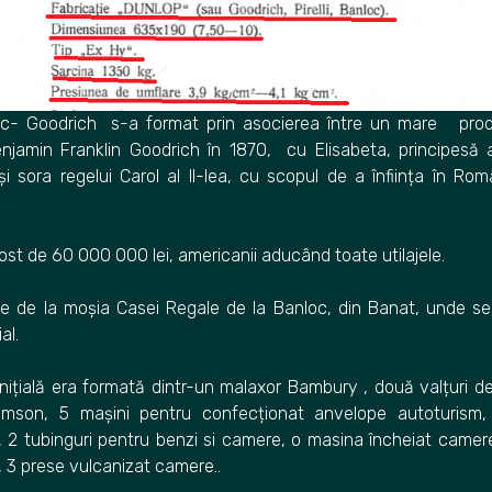
oc- Goodrich s-a format prin asocierea între un mare prod
Benjamin Franklin Goodrich în 1870, cu Elisabeta, principesă
și sora regelui Carol al II-lea, cu scopul de a înființa în Ro
a fost de 60 000 000 lei, americanii aducând toate utilajele.
e de la moșia Casei Regale de la Banloc, din Banat, unde se
al.
nițială era formată dintr-un malaxor Bambury , două valțuri d
mson, 5 mașini pentru confecționat anvelope autoturism,
 2 tubinguri pentru benzi si camere, o masina încheiat camere
 3 prese vulcanizat camere..