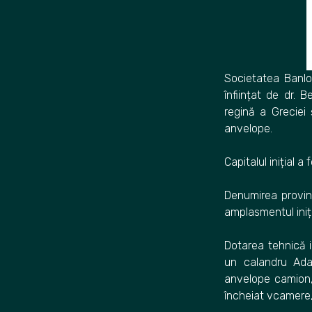
Societatea Banl
înființat de dr. 
regină a Greciei 
anvelope.
Capitalul inițial 
Denumirea provin
amplasmentul iniți
Dotarea tehnică i
un calandru Ada
anvelope camion,
încheiat vcamere,