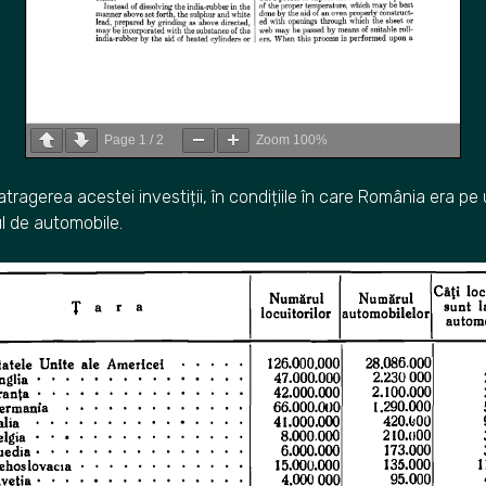
Page
1
/
2
Zoom
100%
tragerea acestei investiții, în condițiile în care România era pe 
l de automobile.