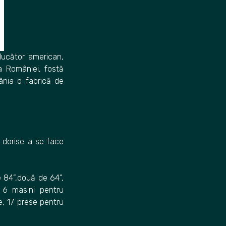
ucător american,
 a României, fostă
mânia o fabrică de
 dorise a se face
e 84”,două de 64”,
 6 masini pentru
, 17 prese pentru