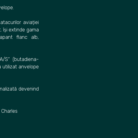
velope.
tacurilor aviației
, își extinde gama
apant flanc alb,
NA/S“ (butadiena-
 utilizat anvelope
onalizată devenind
i Charles