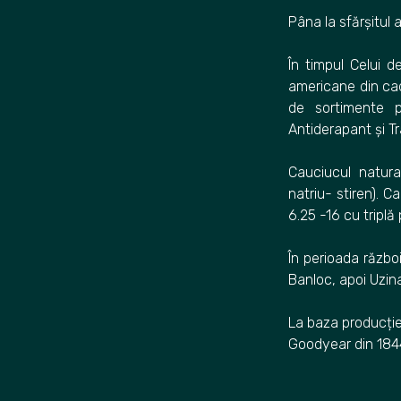
Pâna la sfărșitul
În timpul Celui d
americane din cadr
de sortimente p
Antiderapant și Tr
Cauciucul natura
natriu- stiren). 
6.25 -16 cu triplă
În perioada război
Banloc, apoi Uzina
La baza producție
Goodyear din 184