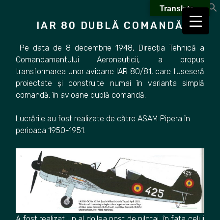
Skip
Translate »
to
IAR 80 DUBLĂ COMANDĂ
content
Pe data de 8 decembrie 1948, Direcția Tehnică a
Comandamentului Aeronauticii, a propus
transformarea unor avioane IAR 80/81, care fuseseră
proiectate și construite numai în varianta simplă
comandă, în avioane dublă comandă.
Lucrările au fost realizate de către ASAM Pipera în
perioada 1950-1951.
A fost realizat un al doilea post de pilotaj, în fața celui