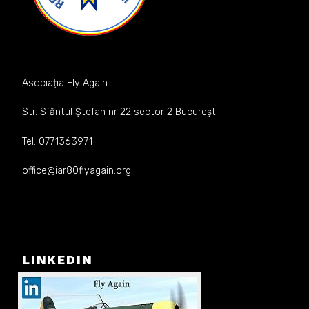
Asociația Fly Again
Str. Sfăntul Ștefan nr 22 sector 2 București
Tel. 0771363971
office@iar80flyagain.org
LINKEDIN