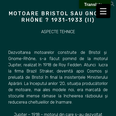
Skip
Translate »
to
MOTOARE BRISTOL SAU GNOME
content
RHÔNE ? 1931-1933 (II)
ASPECTE TEHNICE
Dezvoltarea motoarelor construite de Bristol și
Gnome-Rhône, s-a făcut pornind de la motorul
Jupiter, realizat în 1918 de Roy Fedden. Atunci lucra
la firma Brazil Straker, devenită apoi Cosmos și
preluată de Bristol în final la insistențele Ministerului
Apărării. La începutul anilor ’20, situația producătorilor
de motoare, mai ales modele noi, era marcată de
stocurile imense rămase la încheierea războiului și
reducerea cheltuielilor de înarmare.
Jupiter – 1918 – motorul din care s-au dezvoltat