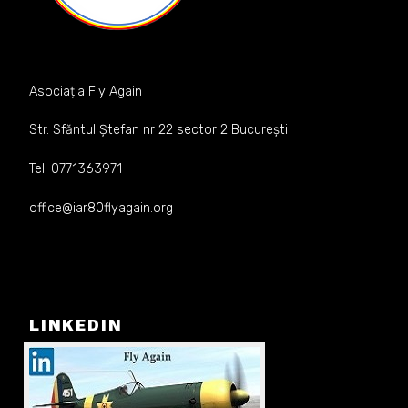
Asociația Fly Again
Str. Sfăntul Ștefan nr 22 sector 2 București
Tel. 0771363971
office@iar80flyagain.org
LINKEDIN