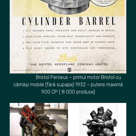
Bristol Perseus – primul motor Bristol cu
cămăși mobile (fără supape) 1932 – putere maximă
900 CP ( 8 000 produse)