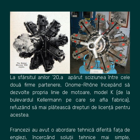
La sfărsitul anilor ’20,a apărut sciziunea între cele
două firme partenere, Gnome-Rhône începănd să
dezvolte propria linie de motoare, model K (de la
bulevardul Kellermann pe care se afla fabrica),
refuzănd să mai plătească drepturi de licență pentru
acestea.
Francezii au avut o abordare tehnică diferită fața de
englezi, încercând soluții tehnice mai simple,