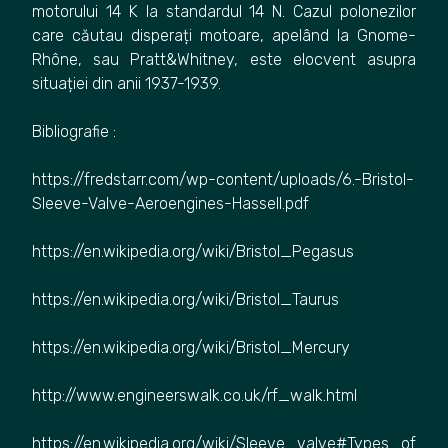
motorului 14 K la standardul 14 N. Cazul polonezilor
care căutau disperați motoare, apelând la Gnome-
Rhône, sau Pratt&Whitney, este elocvent asupra
situației din anii 1937-1939.
Bibliografie :
https://fredstarr.com/wp-content/uploads/6.-Bristol-
Sleeve-Valve-Aeroengines-Hassell.pdf
https://en.wikipedia.org/wiki/Bristol_Pegasus
https://en.wikipedia.org/wiki/Bristol_Taurus
https://en.wikipedia.org/wiki/Bristol_Mercury
http://www.engineerswalk.co.uk/rf_walk.html
https://en.wikipedia.org/wiki/Sleeve_valve#Types_of