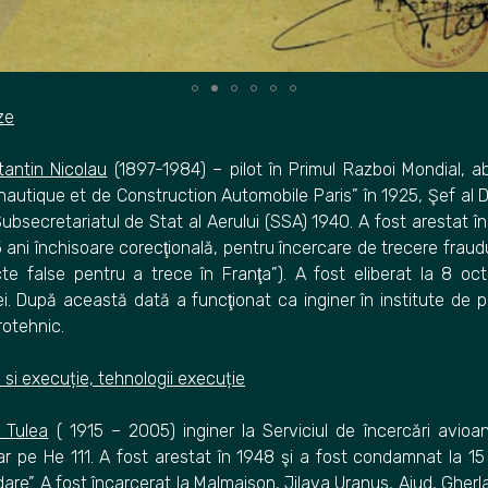
ze
stantin Nicolau
(1897-1984) – pilot în Primul Razboi Mondial, a
autique et de Construction Automobile Paris” în 1925, Şef al Dir
ubsecretariatul de Stat al Aerului (SSA) 1940. A fost arestat în
 ani închisoare corecţională, pentru încercare de trecere fraudu
cte false pentru a trece în Franţa”). A fost eliberat la 8 oc
i. După această dată a funcţionat ca inginer în institute de pr
rotehnic.
i execuție, tehnologii execuție
n Tulea
( 1915 – 2005) inginer la Serviciul de încercări avioa
itar pe He 111. A fost arestat în 1948 şi a fost condamnat la 15
dare”. A fost încarcerat la Malmaison, Jilava Uranus, Aiud, Gherla, 