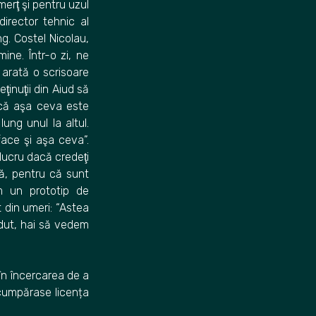
merţ şi pentru uzul
director tehnic al
ng. Costel Nicolau,
ine. Într-o zi, ne
 arată o scrisoare
ţinuţii din Aiud să
acă aşa ceva este
lung unul la altul.
face şi aşa ceva”.
 lucru dacă credeţi
ă, pentru că sunt
m un prototip de
 din umeri: “Astea
rdut, hai să vedem
în încercarea de a
 cumpărase licența