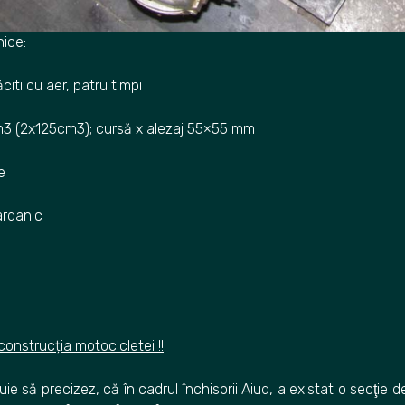
nice:
ăciti cu aer, patru timpi
cm3 (2x125cm3); cursă x alezaj 55×55 mm
ze
ardanic
nstrucția motocicletei !!
buie să precizez, că în cadrul închisorii Aiud, a existat o secţie d