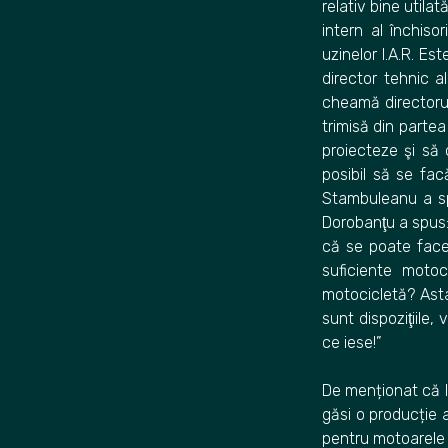
relativ bine utila
intern al închiso
uzinelor I.A.R. Es
director tehnic al
cheamă directorul
trimisă din partea
proiecteze şi să
posibil să se facă
Stambuleanu a spu
Dorobanţu a spus: 
că se poate face
suficiente moto
motocicletă? Asta
sunt dispoziţiile,
ce iese!”
De menționat că l
găsi o producție 
pentru motoarele 