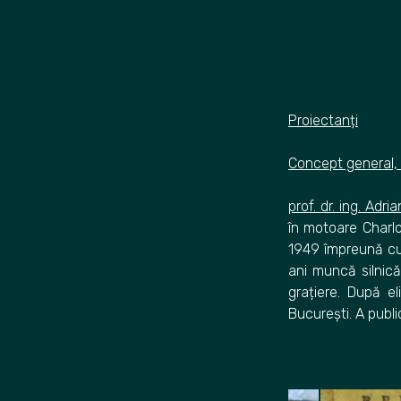
1954
Proiectanți
Concept general, 
prof. dr. ing. Adr
în motoare Charlo
1949 împreună cu 
ani muncă silnică
grațiere. După e
București. A public