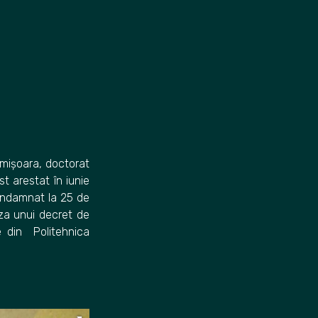
imișoara, doctorat
t arestat în iunie
condamnat la 25 de
aza unui decret de
e din Politehnica