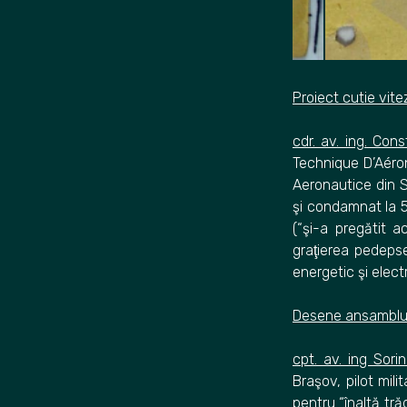
Proiect cutie vite
cdr. av. ing. Con
Technique D’Aéron
Aeronautice din S
şi condamnat la 5
(“şi-a pregătit a
graţierea pedepse
energetic şi elect
Desene ansamblu s
cpt. av. ing Sori
Braşov, pilot mil
pentru “înaltă tră