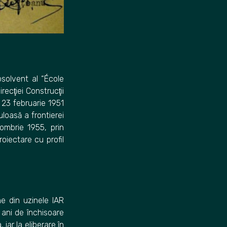
bsolvent al “École
ecţiei Construcţii
 23 februarie 1951
loasă a frontierei
tombrie 1955, prin
oiectare cu profil
ne din uzinele IAR
 ani de închisoare
iar la eliberare în