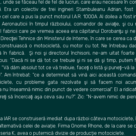
tă, unde se făceau fel de fel de lucruri, care erau necesare în co
rii. Era un colectiv de trei ingineri: Stambuleanu Adrian, fost 
te cel care a pus la punct motorul I.A.R. 1000A. Al doilea a fost i
 Aeronauticii în timpul războiului, comandor de aviaţie, şi cu m
 fabricii care pe vremea aceea era căpitanul Dorobanţu şi ne
 Direcţiei Tehnice din Ministerul de Interne, în care se cerea ca de
 construiască o motocicletă, cu motor cu tot. Ne întrebau d
 în fabrică. Şi noi şi directorul închisorii, ne-am uitat foarte 
s: “Dacă ni se dă tot ce trebuie şi ni se dă şi timp, putem 
“Vă dăm absolut tot ce vă trebuie, faceţi o listă şi puneţi-vă la
”. Am întrebat: “ce a determinat să vină aici această comand
ciclete, cu probleme gata rezolvate şi să facem noi acu
 nu înseamnă nimic din punct de vedere comercial”. El a ridicat
 vreţi să încercaţi aşa ceva sau nu?”. Zic: “N-avem nimic de pie
a IAR se construiseră imediat dupa război câteva motociclete, 
alternativă celei de aviație. Firma Gnome Rhone, de la care se
seria K, avea o puternică divizie de producție motociclete.