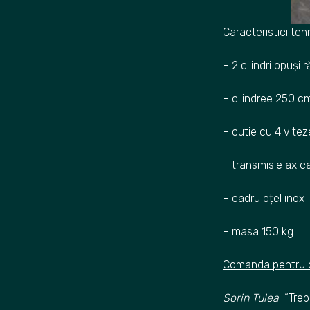
Caracteristici teh
– 2 cilindri opuși r
– cilindree 250 
– cutie cu 4 vite
– transmisie ax c
– cadru oțel inox
– masa 150 kg
Comanda pentru co
Sorin Tulea
: “Tre