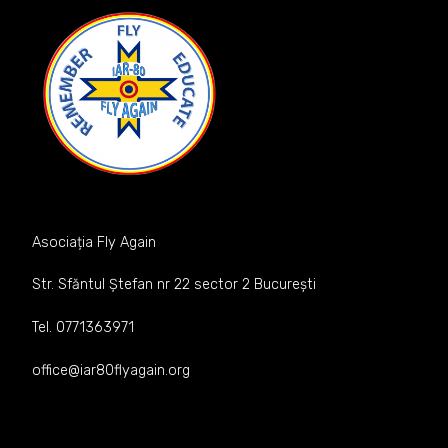
Asociația Fly Again
Str. Sfăntul Ștefan nr 22 sector 2 București
Tel. 0771363971
office@iar80flyagain.org