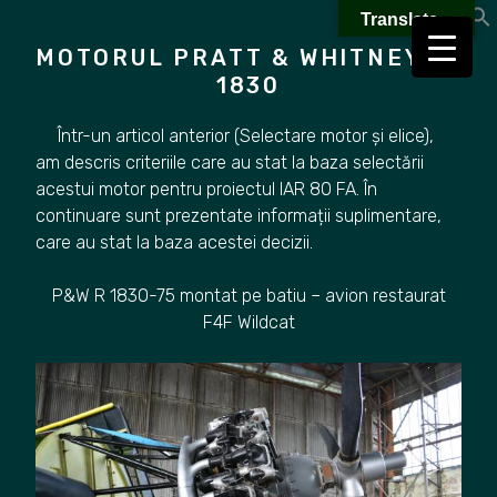
Skip
Translate »
to
MOTORUL PRATT & WHITNEY R-
content
1830
Într-un articol anterior (Selectare motor și elice),
am descris criteriile care au stat la baza selectării
acestui motor pentru proiectul IAR 80 FA. În
continuare sunt prezentate informații suplimentare,
care au stat la baza acestei decizii.
P&W R 1830-75 montat pe batiu – avion restaurat
F4F Wildcat