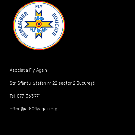
Asociația Fly Again
Str. Sfăntul Ștefan nr 22 sector 2 București
Tel. 0771363971
office@iar80flyagain.org