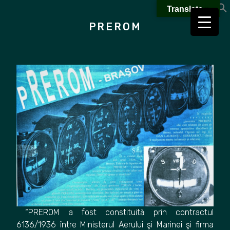
Skip
Translate »
to
PREROM
content
“PREROM a fost constituită prin contractul
6136/1936 între Ministerul Aerului şi Marinei şi firma