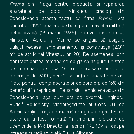
Prema
din Praga pentru producţia şi repararea
aparatelor de bord. Ministerul omolog din
Cehoslovacia atesta faptul că firma
Prema
livra
curent din 1925 aparate de bord pentru aviaţia militară
cehoslovacă (13 martie 1935). Potrivit contractului,
Ministerul Aerului şi Marinei se angaja să asigure
utilajul necesar, amplasamentul şi construcţia (2.011
2
m
pe str. Mihai Viteazul, nr. 20). De asemenea, prin
contract partea română se obliga să asigure un stoc
de materiale pe cca 18 luni necesare pentru o
producţie de 300 „jocuri” (seturi) de aparate pe an.
Plata pentru licenţa aparatelor de bord era de 15% din
beneficiul întreprinderii. Personalul tehnic era adus din
Cehoslovacia, aşa cum era de exemplu inginerul
Rudolf Roudnicky, vicepreşedinte al Consiliului de
Administraţie. Forţa de muncă era greu de găsit şi ca
atare ea a fost formată în timp prin preluare de
ucenici de la IAR. Director al fabricii PREROM a fost pe
întreaga durată studiată Julius Altmann.