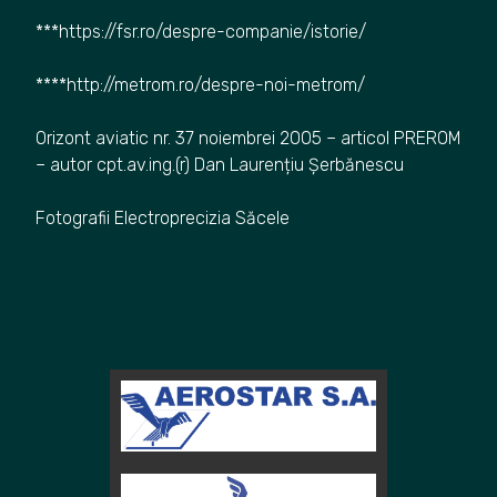
***https://fsr.ro/despre-companie/istorie/
****http://metrom.ro/despre-noi-metrom/
Orizont aviatic nr. 37 noiembrei 2005 – articol PREROM
– autor cpt.av.ing.(r) Dan Laurențiu Șerbănescu
Fotografii Electroprecizia Săcele