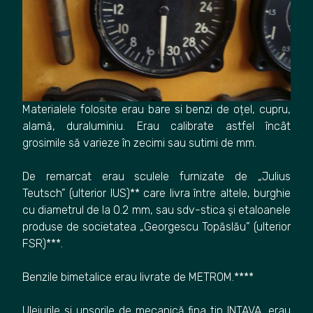
Materialele folosite erau bare si benzi de oțel, cupru,
alamă, duraluminiu. Erau calibrate astfel încât
grosimile să varieze în zecimi sau sutimi de mm.
De remarcat erau sculele furnizate de „Julius
Teutsch” (ulterior IUS)** care livra între altele, burghie
cu diametrul de la 0.2 mm, sau sdv-stica și etaloanele
produse de societatea „Georgescu Topăslău” (ulterior
FSR)***.
Benzile bimetalice erau livrate de METROM.****
Uleiurile si unsorile de mecanică fina tip INTAVA, erau