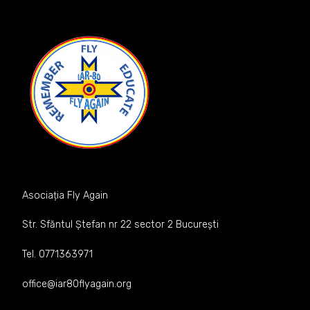
Asociația Fly Again
Str. Sfăntul Ștefan nr 22 sector 2 București
Tel. 0771363971
office@iar80flyagain.org