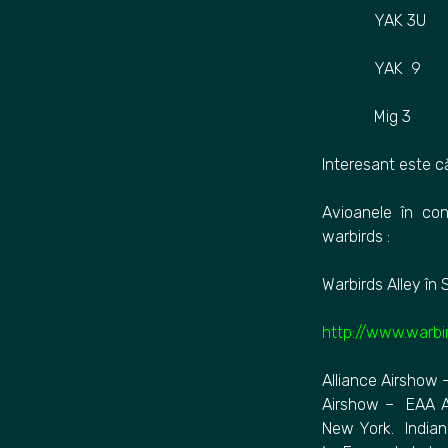
YAK 3U
YAK 9
Mig 3
Interesant este că
Avioanele în con
warbirds :
Warbirds Alley în 
http://www.warb
Alliance Airshow
Airshow – EAA Ai
New York. Indiana