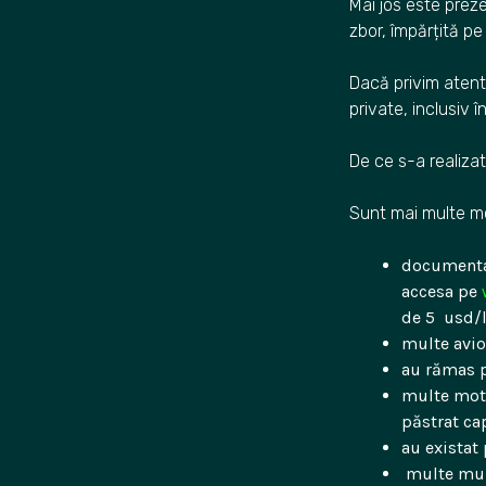
Mai jos este preze
zbor, împărțită pe 
Dacă privim atent
private, inclusiv 
De ce s-a realiz
Sunt mai multe m
documentați
accesa pe
de 5 usd/
multe avio
au rămas p
multe moto
păstrat cap
au existat 
multe muze