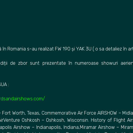
 în Romania s-au realizat FW 190 și YAK 3U ( o sa detaliez în ar
diții de zbor sunt prezentate în numeroase showuri aerien
SUA :
irdsandairshows.com/
 – Fort Worth, Texas, Commemorative Air Force AIRSHOW – Midla
rVenture Oshkosh – Oshkosh, Wisconsin. History of Flight A
polis Airshow – Indianapolis, Indiana,Miramar Airshow – Mirama