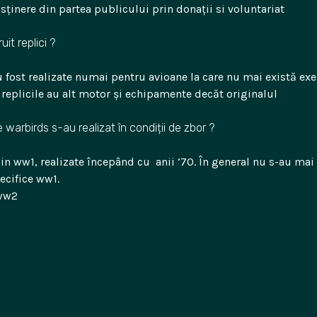
usținere din partea publicului prin donații si voluntariat
it replici ?
au fost realizate numai pentru avioane la care nu mai există ex
, replicile au alt motor și echipamente decăt originalul
e warbirds s-au realizat în condiții de zbor ?
in ww1, realizate începând cu anii ’70. În general nu s-au mai
ecifice ww1.
 ww2