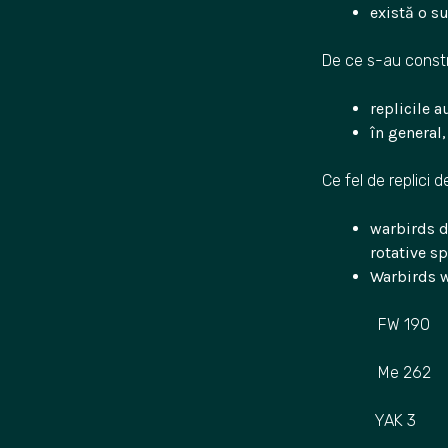
există o s
De ce s-au constru
replicile 
în general
Ce fel de replici d
warbirds d
rotative sp
Warbirds
FW 190
Me 262
YAK 3