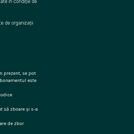
late în condiție de
e de organizații
În prezent, se pot
Abonamentul este
 modice
t să zboare și s-a
tare de zbor