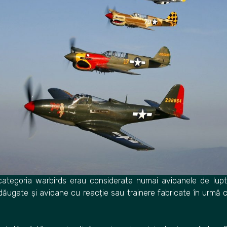
categoria warbirds erau considerate numai avioanele de lu
dăugate și avioane cu reacție sau trainere fabricate în urmă 