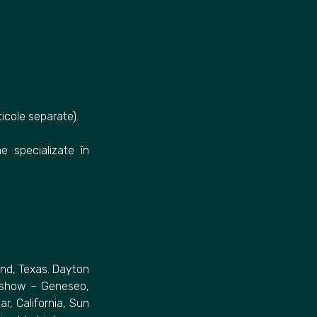
ticole separate).
e specializate în
nd, Texas. Dayton
irshow – Geneseo,
r, California, Sun