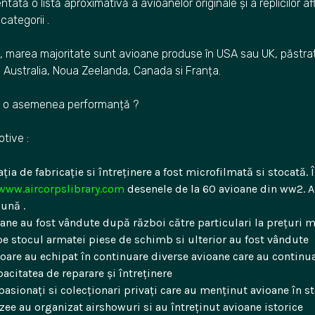
ntată o listă aproximativă a avioanelor originale și a replicilor af
categorii .
, marea majoritate sunt avioane produse în USA sau UK, păstrat
în Australia, Noua Zeelanda, Canada si Franța.
at o asemenea performanță ?
otive :
a de fabricație si întreținere a fost microfilmată si stocată. 
www.aircorpslibrary.com
desenele de la 60 avioane din ww2. 
lună .
ane au fost vândute după război către particulari la prețuri
e stocul armatei piese de schimb si ulterior au fost vândute
are au echipat în continuare diverse avioane care au continua
acitatea de reparare și întreținere
pasionați si colecționari privați care au menținut avioane în s
e au organizat airshowuri si au întreținut avioane istorice