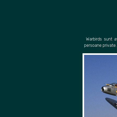
Skip
to
content
Warbirds sunt av
persoane private