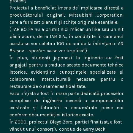
proiect)
Proiectul a beneficiat imens de implicarea directă a
producătorului original, Mitsubishi Corporation,
care a furnizat planuri și schițe originale esențiale.
( IAR 80 FA nu a primit nici măcar un like sau un nit
până acum, de la IAR S.A., în condițiile în care anul
acesta se vor celebra 100 de ani de la înființarea IAR
Brașov – sperăm ca se vor implica!!)
În plus, studenți japonezi la inginerie au fost
angajați pentru a traduce aceste documente tehnice
istorice, evidențiind cunoștințele specializate și
colaborarea interculturală necesare pentru o
restaurare de o asemenea fidelitate.
Faza inițială a fost în mare parte dedicată proceselor
complexe de inginerie inversă a componentelor
existente și fabricării a nenumărate piese noi
conform documentației istorice exacte.
În 2000, proiectul Blayd Zero, parțial finalizat, a fost
vândut unui consorțiu condus de Gerry Beck.