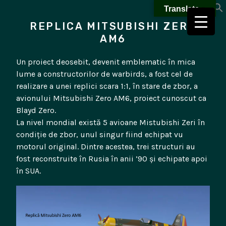
Skip
Translate »
to
REPLICA MITSUBISHI ZERO
content
AM6
Un proiect deosebit, devenit emblematic în mica
lume a constructorilor de warbirds, a fost cel de
realizare a unei replici scara 1:1, în stare de zbor, a
avionului Mitsubishi Zero AM6, proiect cunoscut ca
Blayd Zero.
La nivel mondial există 5 avioane Mistubishi Zeri în
condiție de zbor, unul singur fiind echipat vu
motorul original. Dintre acestea, trei structuri au
fost reconstruite în Rusia în anii ’90 și echipate apoi
în SUA.